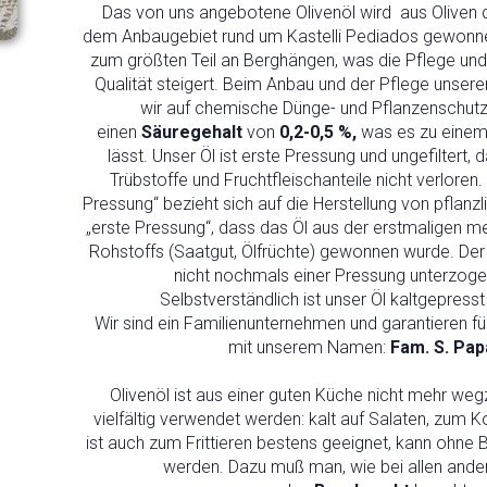
Das von uns angebotene Olivenöl wird aus Oliven 
dem Anbaugebiet rund um Kastelli Pediados gewonn
zum größten Teil an Berghängen, was die Pflege und 
Qualität steigert. Beim Anbau und der Pflege unser
wir auf chemische Dünge- und Pflanzenschutzm
einen
Säuregehalt
von
0,2-0,5 %,
was es zu einem 
lässt. Unser Öl ist erste Pressung und ungefiltert,
Trübstoffe und Fruchtfleischanteile nicht verloren
Pressung“ bezieht sich auf die Herstellung von pflanz
„erste Pressung“, dass das Öl aus der erstmaligen 
Rohstoffs (Saatgut, Ölfrüchte) gewonnen wurde. Der 
nicht nochmals einer Pressung unterzoge
Selbstverständlich ist unser Öl kaltgepresst
Wir sind ein Familienunternehmen und garantieren für
mit unserem Namen:
Fam. S. Pap
Olivenöl ist aus einer guten Küche nicht mehr we
vielfältig verwendet werden: kalt auf Salaten, zum
ist auch zum Frittieren bestens geeignet, kann ohne 
werden. Dazu muß man, wie bei allen ande