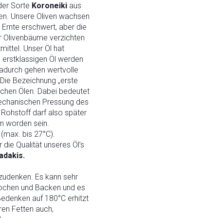
der Sorte
Koroneiki
aus
en. Unsere Oliven wachsen
Ernte erschwert, aber die
er Olivenbäume verzichten
ittel. Unser Öl hat
erstklassigen Öl werden
 dadurch gehen wertvolle
. Die Bezeichnung „erste
lichen Ölen. Dabei bedeutet
mechanischen Pressung des
Rohstoff darf also später
n worden sein.
 (max. bis 27°C).
 die Qualität unseres Öl’s
adakis.
gzudenken. Es kann sehr
 Kochen und Backen und es
Bedenken auf 180°C erhitzt
ren Fetten auch,