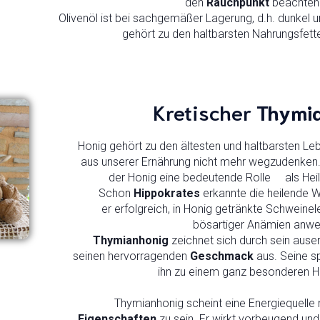
den
Rauchpunkt
beachten
Olivenöl ist bei sachgemäßer Lagerung, d.h. dunkel un
gehört zu den haltbarsten Nahrungsfett
Kretischer
Thymi
Honig gehört zu den ältesten und haltbarsten Le
aus unserer Ernährung nicht mehr wegzudenken. B
der Honig eine bedeutende Rolle als Heil-
Schon
Hippokrates
erkannte die heilende W
er erfolgreich, in Honig getränkte Schweine
bösartiger Anämien anwe
Thymianhonig
zeichnet sich durch sein aus
seinen hervorragenden
Geschmack
aus. Seine s
ihn zu einem ganz besonderen H
Thymianhonig scheint eine Energiequelle
Eigenschaften
zu sein. Er wirkt vorbeugend und