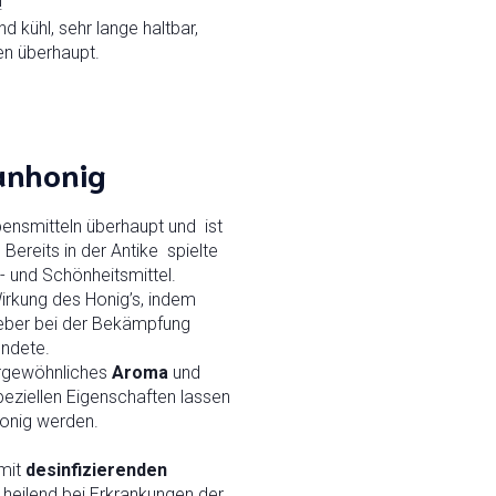
!
d kühl, sehr lange haltbar,
en überhaupt.
anhonig
bensmitteln überhaupt und ist
ereits in der Antike spielte
 und Schönheitsmittel.
irkung des Honig’s, indem
leber bei der Bekämpfung
ndete.
ergewöhnliches
Aroma
und
peziellen Eigenschaften lassen
onig werden.
 mit
desinfizierenden
 heilend bei Erkrankungen der