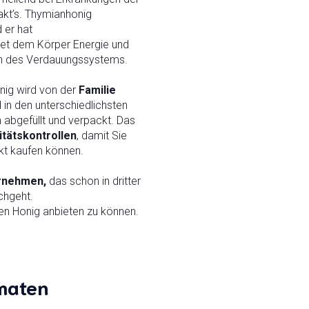
t’s. Thymianhonig
 er hat
et dem Körper Energie und
ion des Verdauungssystems.
nig wird von der
Familie
 in den unterschiedlichsten
abgefüllt und verpackt. Das
itätskontrollen
, damit Sie
kt kaufen können.
ernehmen,
das schon in dritter
chgeht.
en Honig anbieten zu können.
maten