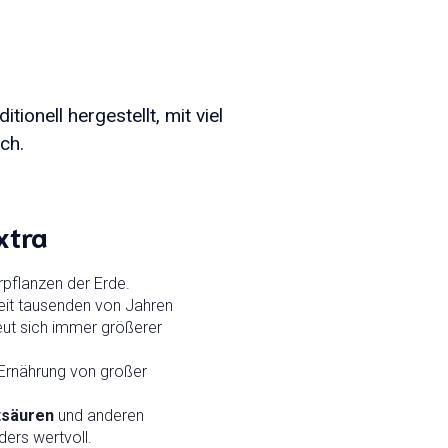
onell hergestellt, mit viel
ch.
xtra
rpflanzen der Erde.
seit tausenden von Jahren
reut sich immer größerer
 Ernährung von großer
tsäuren
und anderen
ers wertvoll.